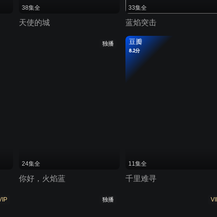
38集全
33集全
天使的城
蓝焰突击
豆瓣
独播
8.2分
24集全
11集全
你好，火焰蓝
千里难寻
VIP
独播
VI