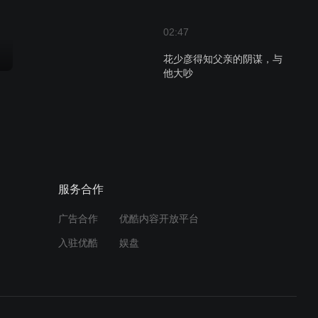
02:47
花少彦得知父亲的阴谋，与
他大吵
02:56
虎鲨露面，邀请盛楠吃饭
服务合作
02:26
盛楠得知一直雇佣自己的
广告合作
优酷内容开放平台
人，竟然是男友父亲
入驻优酷
娱盘
02:53
唐纳德派人，威胁孙玉凤让
她离开