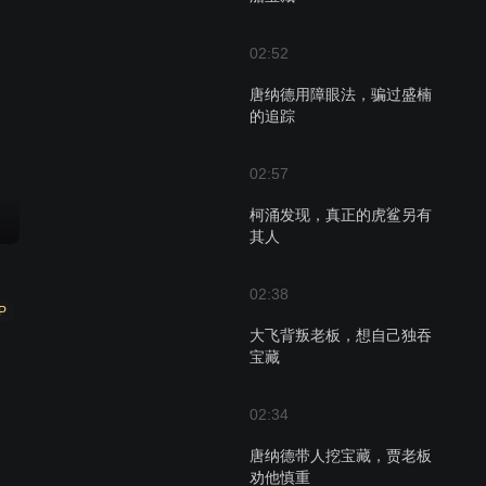
02:52
唐纳德用障眼法，骗过盛楠
的追踪
02:57
柯涌发现，真正的虎鲨另有
其人
02:38
P
大飞背叛老板，想自己独吞
宝藏
02:34
唐纳德带人挖宝藏，贾老板
劝他慎重