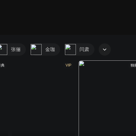
张俪
金珈
闫肃
经典
VIP
独