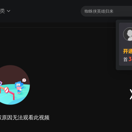
类
3
首
权原因无法观看此视频