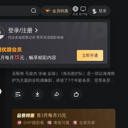
会员特惠
登录
历史
客户端
登录/注册
视频
讨论
3
同步多端观看记录 尊享高清观影体验
海岛救护队
简介
立即开通
15
月每月
元，畅享精彩内容
274
剧情
吴毅将 毛俊杰 张俪 金珈 | 《海岛救护队》是一部以海滩救
护为主题的全民偶像剧，讲述了7个年龄各异、背景各异、
性格各异的海岛救护队在月坨岛上发生的一系列交织着爱
情、友情的有趣故事。前国家帆船队队员万夏和户外旅行
家安雁，带领一群性格各异的菜鸟队员组建月坨岛救护队
的故事。在这七个队员中，有理论知识丰富却晕船晕水的
海洋学高材生，有患心理障碍的前国家游泳队名将，有外
首3月每月15元
表冷酷内心善良的富二代，个个身怀绝技个性突出。他们