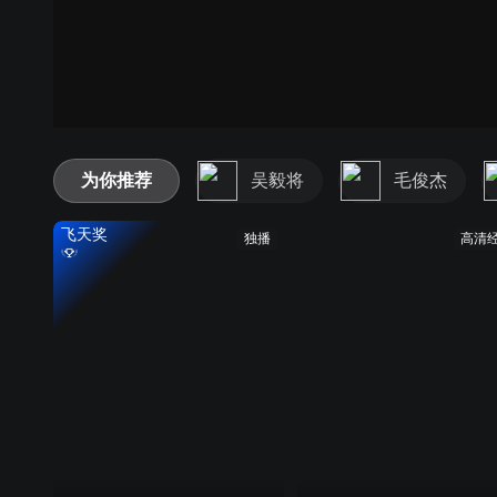
为你推荐
吴毅将
毛俊杰
飞天奖
独播
高清