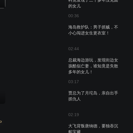
料竟发现了二十多年没见面
的女儿
00:36
海岛救护队：男子抓贼，不
小心闯进女生更衣室！
02:44
总裁海边游玩，发现街边女
孩酷似亡妻，谁知竟是失散
多年的女儿！
03:17
贾总为了月坨岛，亲自出手
抓仇人
02:19
P
大飞背叛唐纳德，要独吞沉
船宝藏