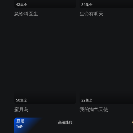
43集全
34集全
急诊科医生
生命有明天
50集全
22集全
蜜月岛
我的淘气天使
豆瓣
高清经典
7.6分