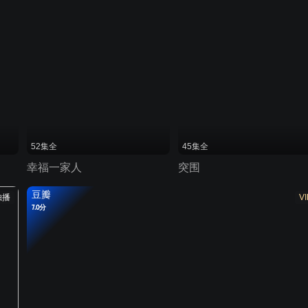
52集全
45集全
幸福一家人
突围
豆瓣
独播
VI
7.0分