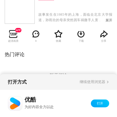
故事发生在1985年的上海，面临去北京大学报
道，孙雨欣的母亲突然因车祸撒手人寰，留下了
展开
三个未成年的弟妹，而这三个孩子都是母亲当狱
警时收养的犯人的后代。孙雨欣放弃了上大学的
念头，靠打工抚养三个没有血缘关系的弟妹，中
超清画质
收藏
下载
分享
8
间她还有一段短暂的婚姻。十年后，弟妹陆续长
大成人，而孙雨欣也在考虑要不要嫁给一直帮助
自己始终未婚的中学同学彭大暑。当年和她一同
热门评论
考取北京大学的田风如今海外归来，交谈中得知
孙雨欣多年来的不易，他帮助孙雨欣将“亲情
树”系列服饰推向市场。孙雨欣原本想在新闻发布
会上与彭大暑举行婚礼，不料节外生枝，发生了
暂无评论
谁都想不到的一幕。
打开方式
继续使用浏览器
Copyright©
2026
优酷 youku.com
版权所有
优酷
京ICP备06050721号-1
打开
为好内容全力以赴