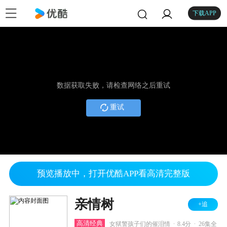
下载APP
数据获取失败，请检查网络之后重试
重试
预览播放中，打开优酷APP看高清完整版
亲情树
+追
.
.
高清经典
女狱警孩子们的催泪情
8.4分
26集全