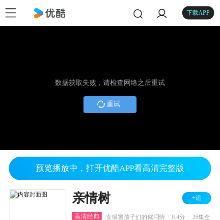
下载APP
数据获取失败，请检查网络之后重试
重试
预览播放中，打开优酷APP看高清完整版
亲情树
+追
.
.
高清经典
女狱警孩子们的催泪情
8.4分
26集全