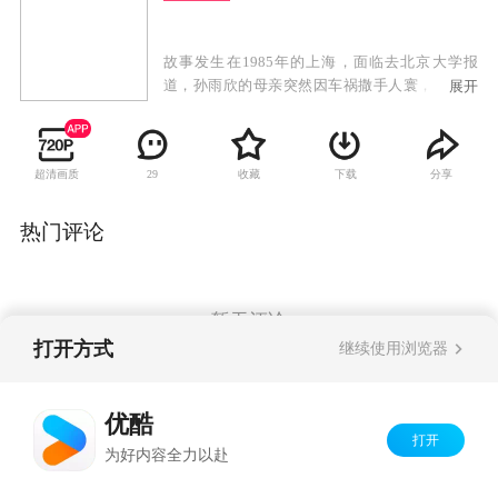
故事发生在1985年的上海，面临去北京大学报
道，孙雨欣的母亲突然因车祸撒手人寰，留下了
展开
三个未成年的弟妹，而这三个孩子都是母亲当狱
警时收养的犯人的后代。孙雨欣放弃了上大学的
念头，靠打工抚养三个没有血缘关系的弟妹，中
超清画质
收藏
下载
分享
29
间她还有一段短暂的婚姻。十年后，弟妹陆续长
大成人，而孙雨欣也在考虑要不要嫁给一直帮助
自己始终未婚的中学同学彭大暑。当年和她一同
热门评论
考取北京大学的田风如今海外归来，交谈中得知
孙雨欣多年来的不易，他帮助孙雨欣将“亲情
树”系列服饰推向市场。孙雨欣原本想在新闻发布
会上与彭大暑举行婚礼，不料节外生枝，发生了
暂无评论
谁都想不到的一幕。
打开方式
继续使用浏览器
Copyright©
2026
优酷 youku.com
版权所有
优酷
京ICP备06050721号-1
打开
为好内容全力以赴