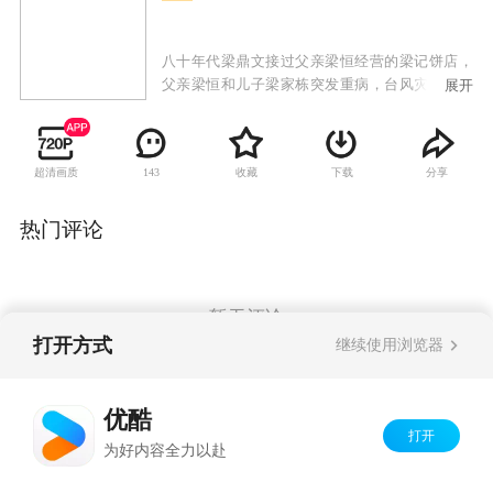
八十年代梁鼎文接过父亲梁恒经营的梁记饼店，
父亲梁恒和儿子梁家栋突发重病，台风灾难接踵
展开
而至，弟弟梁鼎武又惹下大祸，妻子宋曼琴穷极
无路，将梁家大屋卖给了觊觎大屋的苏耀庭。梁
鼎文大怒将宋曼琴逐出家门，认为其受了苏耀庭
超清画质
收藏
下载
分享
143
之子苏林的蛊惑，宋曼琴悲恨离开。多年后苏耀
庭离世，苏林与宋曼琴回到澳门，宋曼琴和梁鼎
文因孩子抚养权的问题再生间隙。随着1999年澳
热门评论
门回归，梁鼎文带领一家人历经磨难，日子步入
正轨。几年后孩子都已长大成人，大陆建筑设计
师文扬因工作原因寄宿到梁家，文扬与梁舒暗生
情愫。梁记出现竞争对手，梁舒助梁记渡过了难
暂无评论
关。大澳集团突遇破产危机，苏家梁家为此四处
打开方式
继续使用浏览器
奔波，两家终于冰释前嫌，苏林也归还了梁家大
屋房契。台风的到来让梁鼎文与韩雅琪患难见真
Copyright©
2026
优酷 youku.com
版权所有
情，终于喜结连理。转眼间澳门迎来了回归二十
优酷
京ICP备06050721号-1
周年，梁舒文扬同年举办婚礼。
打开
为好内容全力以赴