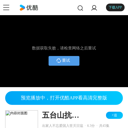
下载APP
数据获取失败，请检查网络之后重试
重试
预览播放中，打开优酷APP看高清完整版
五台山抗日传奇女兵排
+追
.
.
出家人不忘爱国入世灭日寇
6.3分
共45集