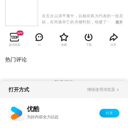
在五台山清平庵中，以杨排凤为代表的一批尼
姑，在民族存亡的关键时刻，组建了一支女兵
展开
排，凭借各自特长，做出了“出家不忘爱国，入世
灭日寇，惩恶即扬善”的正义抉择。而由张卫健扮
演的女兵排指导员张鸿烈身负护宝职责，在清平
超清画质
收藏
下载
分享
13
庵屡受日寇残忍对待之时率领众女尼们入世灭
寇，书写了一幕可歌可泣的动人传说。
热门评论
暂无评论
打开方式
继续使用浏览器
Copyright©
2026
优酷 youku.com
版权所有
优酷
京ICP备06050721号-1
打开
为好内容全力以赴