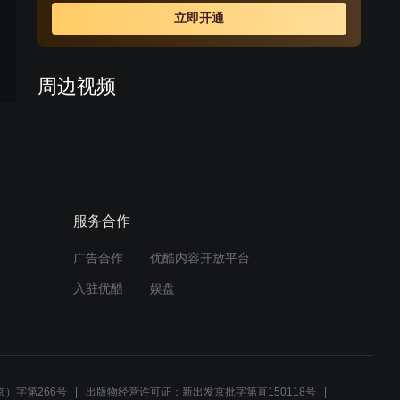
立即开通
周边视频
女鬼子卧底多年，谁料无意
中的一句八嘎暴露身份，直
接被端了老巢
03:16
服务合作
地宫里机关重重，走错一步
就会没命，不料狡猾的鬼子
让伪军探路！
广告合作
优酷内容开放平台
11:51
入驻优酷
娱盘
鸿运以身犯险围攻鬼子，为
战友挡子弹
02:39
）字第266号
出版物经营许可证：新出发京批字第直150118号