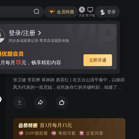
会员特惠
登录
历史
客户端
登录/注册
视频
讨论
17
同步多端观看记录 尊享高清观影体验
五台山抗日传奇女兵排
简介
立即开通
15
月每月
元，畅享精彩内容
军事
剧情
张卫健 李彩桦 蒋林静 惠英红 | 在五台山清平庵中，以杨排
凤为代表的一批尼姑，在民族存亡的关键时刻，组建了一
支女兵排，凭借各自特长，做出了“出家不忘爱国，入世灭
日寇，惩恶即扬善”的正义抉择。而由张卫健扮演的女兵排
指导员张鸿烈身负护宝职责，在清平庵屡受日寇残忍对待
之时率领众女尼们入世灭寇，书写了一幕可歌可泣的动人
传说。
首3月每月15元