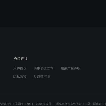
协议声明
用户协议
历史协议文本
知识产权声明
隐私政策
反盗链声明
营许可证：京网文（2024）0368-017号
网络出版服务许可证：（署）网出证（京