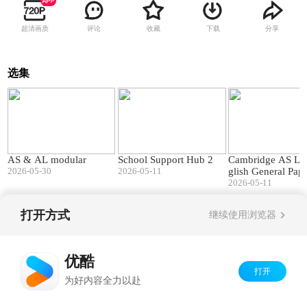
超清画质
评论
收藏
下载
分享
选集
40:07
01:45
AS & AL modular
School Support Hub 2
Cambridge AS Le
2026-05-30
2026-05-11
glish General Pap
t's changed
2026-05-11
打开方式
继续使用浏览器
Copyright©
2026
优酷 youku.com
版权所有
京ICP备06050721号-1
优酷
打开
为好内容全力以赴