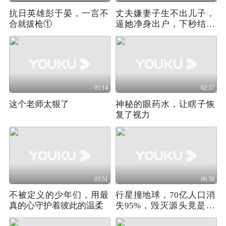
抗日英雄彭于晏，一言不
丈夫嫌妻子生不出儿子，
合就拔枪①
逼她净身出户，下秒结局
意外
01:14
02:37
这个老师太狠了
神秘的眼药水，让瞎子恢
复了视力
03:51
06:38
不被定义的少年们，用最
行星撞地球，70亿人口消
真的心守护着彼此的温柔
失95%，毁灭源头竟是变
异怪物，科幻