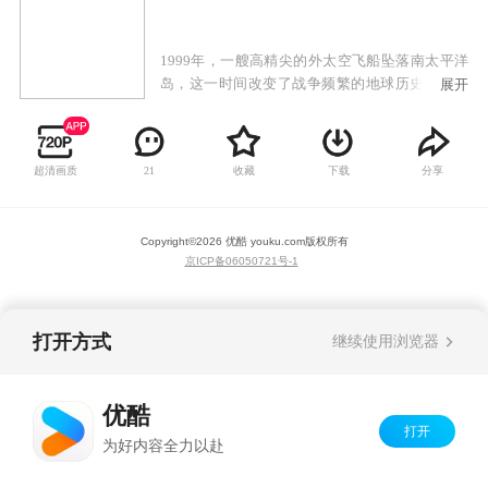
1999年，一艘高精尖的外太空飞船坠落南太平洋
岛，这一时间改变了战争频繁的地球历史。经过
展开
十年的研究，人类修复并重建太空船，并将其命
名为”太空堡垒“。正当人类沉浸在一片自豪与喜
悦中时，来自银河深处的天顶星人逼近地球，从
超清画质
收藏
下载
分享
21
早期的格罗佛船长、瑞克、麦克斯，到来自泰洛
星的机器人统治者与让那率领的南十字军ATAC15
小队爆发的第二次宇宙大战，再到已经实现外太
Copyright©
2026
优酷 youku.com
版权所有
空殖民的地球人与依靠史前能量生存的因维人的
京ICP备06050721号-1
地球争夺战，接连三次宇宙大战，无数英雄登
场，地球人与外星人长达半个多世纪的浩大战争
相继呈现……
打开方式
继续使用浏览器
优酷
打开
为好内容全力以赴