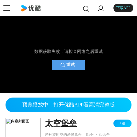
下载APP
数据获取失败，请检查网络之后重试
重试
预览播放中，打开优酷APP看高清完整版
太空堡垒
+追
.
.
跨种族时空的爱恨离合
8.9分
85话全