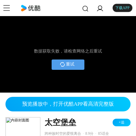
下载APP
数据获取失败，请检查网络之后重试
重试
预览播放中，打开优酷APP看高清完整版
太空堡垒
+追
.
.
跨种族时空的爱恨离合
8.9分
85话全