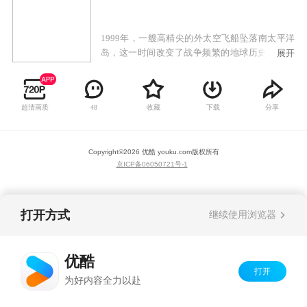
1999年，一艘高精尖的外太空飞船坠落南太平洋
岛，这一时间改变了战争频繁的地球历史。经过
展开
十年的研究，人类修复并重建太空船，并将其命
名为”太空堡垒“。正当人类沉浸在一片自豪与喜
悦中时，来自银河深处的天顶星人逼近地球，从
超清画质
收藏
下载
分享
48
早期的格罗佛船长、瑞克、麦克斯，到来自泰洛
星的机器人统治者与让那率领的南十字军ATAC15
小队爆发的第二次宇宙大战，再到已经实现外太
Copyright©
2026
优酷 youku.com
版权所有
空殖民的地球人与依靠史前能量生存的因维人的
京ICP备06050721号-1
地球争夺战，接连三次宇宙大战，无数英雄登
场，地球人与外星人长达半个多世纪的浩大战争
相继呈现……
打开方式
继续使用浏览器
优酷
打开
为好内容全力以赴