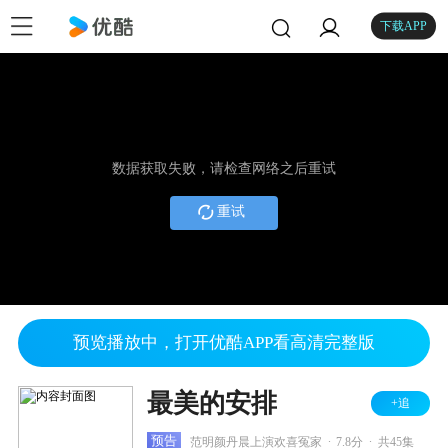
下载APP
数据获取失败，请检查网络之后重试
重试
预览播放中，打开优酷APP看高清完整版
最美的安排
+追
.
.
预告
范明颜丹晨上演欢喜冤家
7.8分
共45集