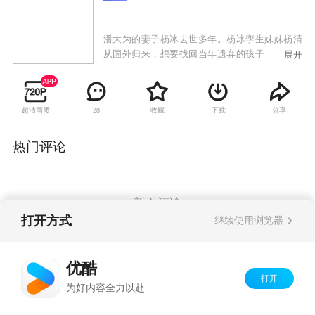
潘大为的妻子杨冰去世多年。杨冰孪生妹妹杨清
从国外归来，想要找回当年遗弃的孩子，而这个
展开
孩子就是潘大为的女儿潘朵啦。潘大为不许杨清
告诉孩子真相，杨清便以二姨的身份跟潘朵啦建
立了深厚的感情。杨清想偷偷带潘朵啦出国，被
超清画质
收藏
下载
分享
28
潘朵啦发现真相，与杨清断绝关系。杨清为了得
到潘朵啦的原谅，决定跟潘大为结婚，遭到潘朵
啦和家人反对。杨清失落，准备离开。潘大为让
热门评论
女儿看了杨清为潘朵啦准备的一切，潘朵啦体会
到母爱，母女相认。岳母张翠兰记恨杨清当年抛
家弃子，不认杨清。潘大为让杨清装扮成杨冰的
模样，向张翠兰认错悔过，张翠兰原谅杨清。杨
暂无评论
清对潘大为好感倍增，建立了恋爱关系。潘朵啦
打开方式
继续使用浏览器
的生父温一虎出现，要夺回杨清和潘朵啦，杨清
摇摆不定，潘大为揭穿温一虎的阴谋，最终与杨
Copyright©
2026
优酷 youku.com
版权所有
清走到了一起。
优酷
京ICP备06050721号-1
打开
为好内容全力以赴