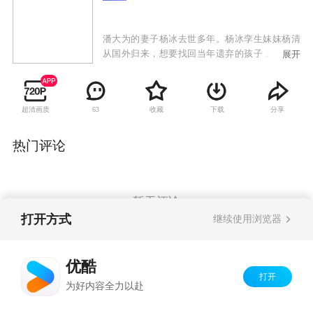
潘大为的妻子杨冰去世多年。杨冰孪生妹妹杨清
从国外归来，想要找回当年遗弃的孩子，而这个
展开
孩子就是潘大为的女儿潘朵啦。潘大为不许杨清
告诉孩子真相，杨清便以二姨的身份跟潘朵啦建
立了深厚的感情。杨清想偷偷带潘朵啦出国，被
超清画质
收藏
下载
分享
63
潘朵啦发现真相，与杨清断绝关系。杨清为了得
到潘朵啦的原谅，决定跟潘大为结婚，遭到潘朵
啦和家人反对。杨清失落，准备离开。潘大为让
热门评论
女儿看了杨清为潘朵啦准备的一切，潘朵啦体会
到母爱，母女相认。岳母张翠兰记恨杨清当年抛
家弃子，不认杨清。潘大为让杨清装扮成杨冰的
模样，向张翠兰认错悔过，张翠兰原谅杨清。杨
暂无评论
清对潘大为好感倍增，建立了恋爱关系。潘朵啦
打开方式
继续使用浏览器
的生父温一虎出现，要夺回杨清和潘朵啦，杨清
摇摆不定，潘大为揭穿温一虎的阴谋，最终与杨
Copyright©
2026
优酷 youku.com
版权所有
清走到了一起。
优酷
京ICP备06050721号-1
打开
为好内容全力以赴