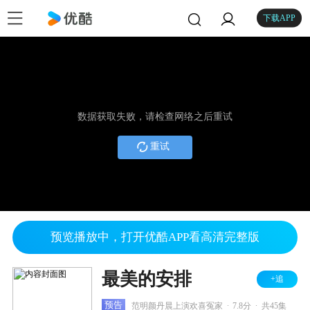
下载APP
数据获取失败，请检查网络之后重试
重试
预览播放中，打开优酷APP看高清完整版
最美的安排
+追
.
.
预告
范明颜丹晨上演欢喜冤家
7.8分
共45集