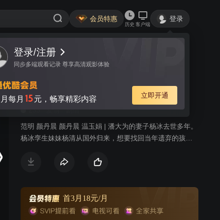
会员特惠
登录
历史
客户端
登录/注册
视频
讨论
83
同步多端观看记录 尊享高清观影体验
最美的安排
简介
立即开通
15
月每月
元，畅享精彩内容
233
爱情
剧情
范明 颜丹晨 颜丹晨 温玉娟 | 潘大为的妻子杨冰去世多年。
杨冰孪生妹妹杨清从国外归来，想要找回当年遗弃的孩
子，而这个孩子就是潘大为的女儿潘朵啦。潘大为不许杨
清告诉孩子真相，杨清便以二姨的身份跟潘朵啦建立了深
厚的感情。杨清想偷偷带潘朵啦出国，被潘朵啦发现真
相，与杨清断绝关系。杨清为了得到潘朵啦的原谅，决定
跟潘大为结婚，遭到潘朵啦和家人反对。杨清失落，准备
首3月18元/月
离开。潘大为让女儿看了杨清为潘朵啦准备的一切，潘朵