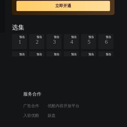
啦体会到母爱，母女相认。岳母张翠兰记恨杨清当年抛家
立即开通
弃子，不认杨清。潘大为让杨清装扮成杨冰的模样，向张
翠兰认错悔过，张翠兰原谅杨清。杨清对潘大为好感倍
增，建立了恋爱关系。潘朵啦的生父温一虎出现，要夺回
选集
杨清和潘朵啦，杨清摇摆不定，潘大为揭穿温一虎的阴
谋，最终与杨清走到了一起。
预告
预告
预告
预告
预告
预告
1
2
3
4
5
6
预告
预告
预告
预告
预告
预告
7
8
9
10
11
12
预告
预告
预告
预告
预告
预告
13
14
15
16
17
18
查看全部
服务合作
广告合作
优酷内容开放平台
周边视频
入驻优酷
娱盘
丈夫正甜蜜的跟女孩求婚，