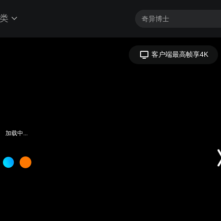
类
加载中...