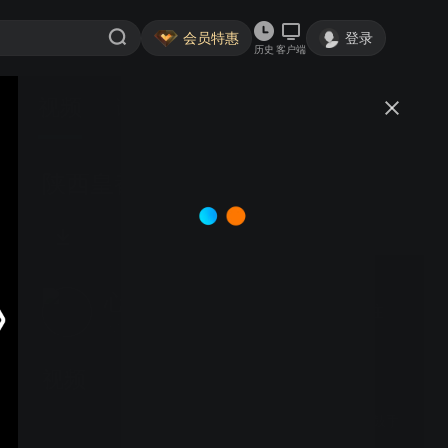
会员特惠
登录
历史
客户端
视频
讨论
陕西皇都书画院暨太极书画院揭牌
心婧影视工作室
关注
大鱼号认证作者·41粉丝
视频
第20集舞蹈《歌桑拉》鼓手
陈成利