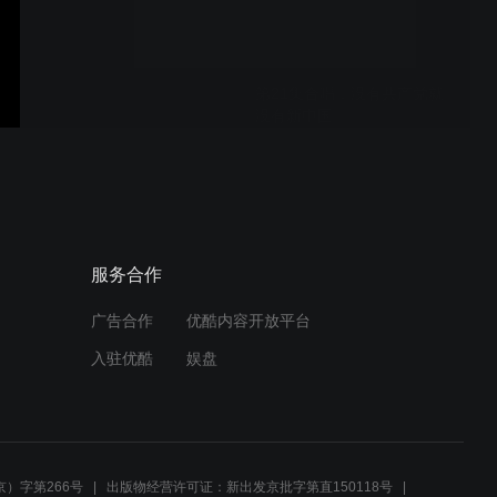
第21集合唱，没有共产党就
没有新中国
第17集诗朗诵者周俊卿
服务合作
广告合作
优酷内容开放平台
第12集 《党亲爱的妈妈》演
入驻优酷
娱盘
唱者斑马
第9集 霸气小合唱《游击队
之歌》
）字第266号
出版物经营许可证：新出发京批字第直150118号