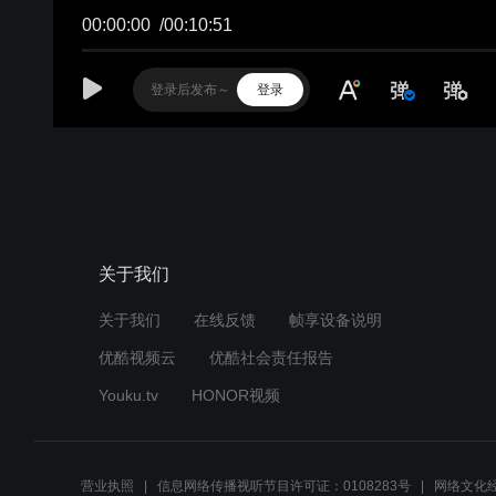
关于我们
关于我们
在线反馈
帧享设备说明
优酷视频云
优酷社会责任报告
Youku.tv
HONOR视频
营业执照
信息网络传播视听节目许可证：0108283号
网络文化经