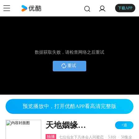
下载APP
数据获取失败，请检查网络之后重试
重试
预览播放中，打开优酷APP看高清完整版
天地姻缘七仙女
+追
.
.
独播
七位仙女下凡体会人间蜜恋
5.8分
50集全