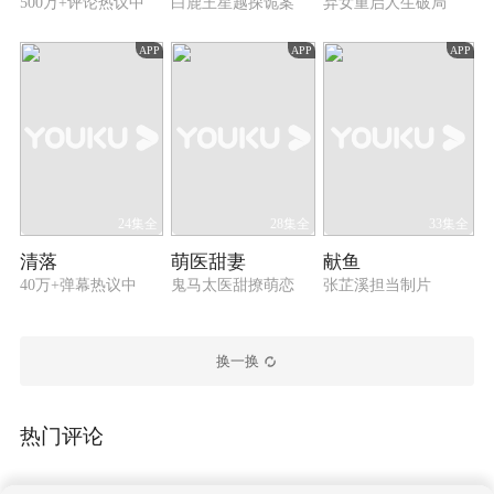
500万+评论热议中
白鹿王星越探诡案
弃女重启人生破局
APP
APP
APP
24集全
28集全
33集全
清落
萌医甜妻
献鱼
40万+弹幕热议中
鬼马太医甜撩萌恋
张芷溪担当制片
换一换
热门评论