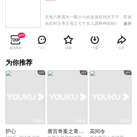
天地六界因为一颗小小的龙珠而鸡犬不宁，而就
在此时玉帝王母之七个女儿因种种却纷纷下凡：
展开
大仙女为寻找被自己气走的如意郎君奎星而来到
凡间；二仙女也被寂寞仙子嫦娥劝服，为了一见
钟情的上官子兰而落入尘世；三仙女则无意中恋
超清画质
收藏
下载
分享
117
上衙门捕头王瑾难舍难分；四仙女本想下凡寻找
心爱玉貂，并一心爱上了前朝落寞王子；五仙女
为你推荐
只为一句心底誓言而寻找被打落凡间的雪麟童；
寻找姐姐们鼓足勇气走入凡间的六仙女，生性胆
APP
APP
APP
小怕事，最终竟然爱上了与天庭抗争的火龙子；
七妹则依旧与她的董郎在人间缠绵。这下可气坏
了玉帝王母，各路神仙集体下凡，制造了一幕幕
啼笑皆非的喜剧故事。
40集全
34集全
32集全
护心
唐宫奇案之青雾风鸣
花间令