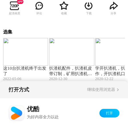
超清画质
评论
收藏
下载
分享
选集
01:40
00:44
这10台扒渣机终于出发
扒渣机配件，扒渣机皮
学开扒渣机，扒
了
带订制，矿用扒渣机生
作，开扒渣机口
2022-05-06
2020-12-30
2020-12-22
产厂家出品，轮式皮带
用扒渣机厂家专
扒渣机，履带皮带扒渣
学。
打开方式
继续使用浏览器
机专业制造。
Copyright©
2026
优酷 youku.com
版权所有
京ICP备06050721号-1
优酷
打开
为好内容全力以赴