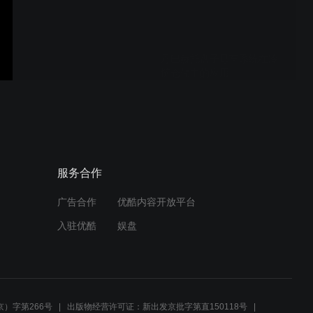
丹巴赫托盘子母车系统在冷
链仓储中的应用
丹巴赫三深位堆垛机---斯洛
伐克Chipita项目
服务合作
广告合作
优酷内容开放平台
丹巴赫MINILOAD 小件料箱
入驻优酷
娱盘
堆垛机
丹巴赫MULTIFLEX托盘子
母车系统在冷链仓储立库中
）字第266号
出版物经营许可证：新出发京批字第直150118号