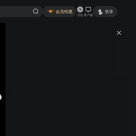
会员特惠
登录
历史
客户端
视频
讨论
丹巴赫子母车
DAMBACH
关注
98粉丝
视频
丹巴赫堆垛机进驻德国卡赫
项目