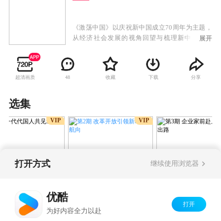
《激荡中国》以庆祝新中国成立70周年为主题，
从经济社会发展的视角回望与梳理新中国发展
展开
史。全片尝试将过去70年分成20个主题，围绕制
度创新和技术创新这两个核心概念，建立对过去
70年中国发展的叙事框架。亲历者、见证者、观
超清画质
收藏
下载
分享
48
察者的叙述将与现实记录、历史影像结合起来，
从个体的成败中探寻规律、并洞察未来中国的发
展方向。
选集
VIP
VIP
打开方式
继续使用浏览器
第2期 改革开放引领新时代
期 一代代国人共见
第3期 企业家前
航向
展
探寻出路
优酷
打开
Copyright©
2026
优酷 youku.com
版权所有
为好内容全力以赴
京ICP备06050721号-1