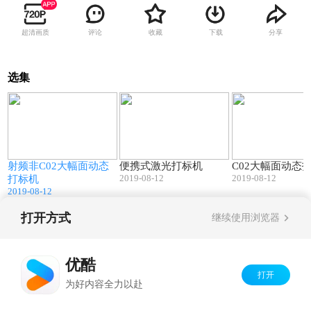
超清画质
评论
收藏
下载
分享
选集
1
00:10
00:10
射频非C02大幅面动态
便携式激光打标机
C02大幅面动态
2019-08-12
2019-08-12
打标机
2019-08-12
打开方式
继续使用浏览器
Copyright©
2026
优酷 youku.com
版权所有
京ICP备06050721号-1
优酷
打开
为好内容全力以赴