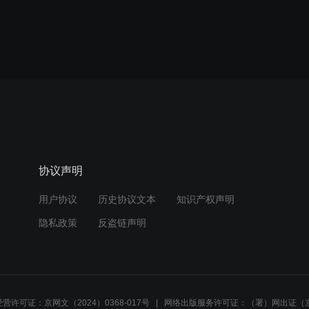
协议声明
用户协议
历史协议文本
知识产权声明
隐私政策
反盗链声明
营许可证：京网文（2024）0368-017号
网络出版服务许可证：（署）网出证（京