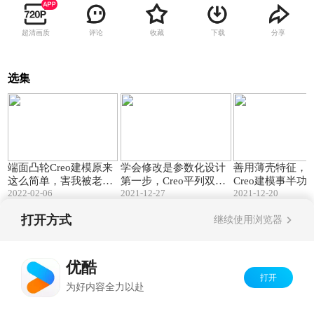
超清画质
评论
收藏
下载
分享
选集
14:16
08:36
端面凸轮Creo建模原来
学会修改是参数化设计
善用薄壳特征，
这么简单，害我被老师
第一步，Creo平列双扭
Creo建模事半功
2022-02-06
2021-12-27
2021-12-20
傅骗了好几年！
弹簧修改方法
打开方式
继续使用浏览器
Copyright©
2026
优酷 youku.com
版权所有
京ICP备06050721号-1
优酷
打开
为好内容全力以赴