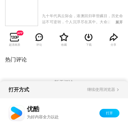
九十年代风云际会，港澳回归举世瞩目，历史命
运不可逆转，个人沉浮尽在其中。大命运如浪翻
展开
卷，引得家族沉浮。唐氏家族中的唐伯诚在这震
动中产生了怀疑和动摇，不顾兄弟唐仲诚、唐季
诚，儿子唐笑海的劝阻，迁资海外，险遭灭顶之
超清画质
评论
收藏
下载
分享
灾。特区稳定和高速的发展，杨达的进取和镇
定，使港澳巨富们亲眼看见了祖国的强大、稳定
和发展，坚定了回归祖国、有所作为的信念。恰
热门评论
恰当唐伯诚孤悬印尼投资失误之时，又是杨达为
代表的祖国的企业以实力挽救了他。在唐氏家族
的选择与遭遇中，折射了历史的真实，海外游子
根在祖国。而唐白月、唐笑海、吕燕儿的难分难
暂无评论
解的恋情，唐雨和贺小波的生死恋情，唐蓝月和
打开方式
继续使用浏览器
乔杨的令人喜悦的恋情，又从平常人的情感这一
侧面展示了港、澳、内地现代青年人的心态与追
Copyright©
2026
优酷 youku.com
版权所有
求，融和与差异。在香港回归、特区改革这一历
优酷
京ICP备06050721号-1
史性的宏观背景下，演绎出一出出峰回路转、荡
打开
为好内容全力以赴
气回肠的人情剧、命运戏。