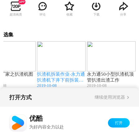
超清画质
评论
收藏
下载
分享
选集
00:12
00:15
00:14
机厂家之扒渣机图
扒渣机拆装作业-永力通
永力通50小型扒渣机顶
扒渣机下井下前拆装工
管扒渣出渣工作
0-08
2019-10-08
2019-10-08
作
打开方式
继续使用浏览器
Copyright©
2026
优酷 youku.com
版权所有
京ICP备06050721号-1
优酷
打开
为好内容全力以赴