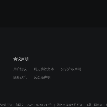
协议声明
用户协议
历史协议文本
知识产权声明
隐私政策
反盗链声明
营许可证：京网文（2024）0368-017号
网络出版服务许可证：（署）网出证（京