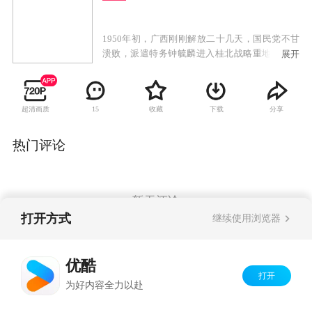
1950年初，广西刚刚解放二十几天，国民党不甘
溃败，派遣特务钟毓麟进入桂北战略重地茶城。
展开
钟毓麟在茶城联络国民党残部、大茶山中的悍
匪，以及潜伏在共产党内部的特务，准备攻打茶
城，妄想以茶城为根据地，指挥广西的反共势力
超清画质
收藏
下载
分享
15
重新夺回广西，全面反攻大陆。钟毓麟一伙匪徒
在茶城一带抢掠暗杀，残害无辜百姓，成了一伙
地地道道的政治土匪。中国人民解放军第四野战
热门评论
军四三四团八连随军军医沐剑晨阴差阳错成为钟
毓麟阴谋中一个替罪羊。作为一个坚定的共产主
义革命战士，沐剑晨没有屈服，为了茶城百姓的
安危、为了保卫新生人民政权的胜利果实，他不
暂无评论
顾个人安危，与钟毓麟匪帮展开了不屈不挠的战
打开方式
继续使用浏览器
斗。最终，沐剑晨在茶城县委的指挥下，配合解
放军飞行队将钟毓麟这一伙政治土匪一举歼灭。
Copyright©
2026
优酷 youku.com
版权所有
优酷
京ICP备06050721号-1
打开
为好内容全力以赴