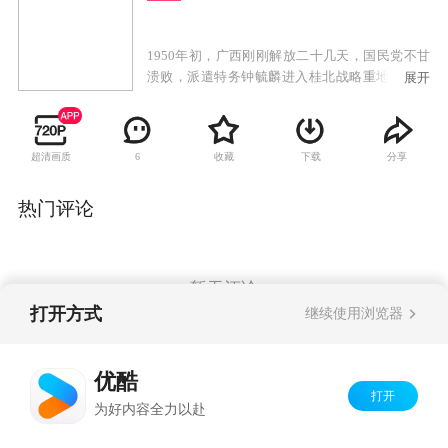
1950年初，广西刚刚解放二十几天，国民党不甘
溃败，派遣特务钟毓麟进入桂北战略重地茶城。
展开
钟毓麟在茶城联络国民党残部、大茶山中的悍
匪，以及潜伏在共产党内部的特务，准备攻打茶
城，妄想以茶城为根据地，指挥广西的反共势力
超清画质
收藏
下载
分享
6
重新夺回广西，全面反攻大陆。钟毓麟一伙匪徒
在茶城一带抢掠暗杀，残害无辜百姓，成了一伙
地地道道的政治土匪。中国人民解放军第四野战
热门评论
军四三四团八连随军军医沐剑晨阴差阳错成为钟
毓麟阴谋中一个替罪羊。作为一个坚定的共产主
义革命战士，沐剑晨没有屈服，为了茶城百姓的
安危、为了保卫新生人民政权的胜利果实，他不
暂无评论
顾个人安危，与钟毓麟匪帮展开了不屈不挠的战
打开方式
继续使用浏览器
斗。最终，沐剑晨在茶城县委的指挥下，配合解
放军飞行队将钟毓麟这一伙政治土匪一举歼灭。
Copyright©
2026
优酷 youku.com
版权所有
优酷
京ICP备06050721号-1
打开
为好内容全力以赴