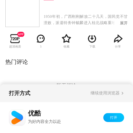
1950年初，广西刚刚解放二十几天，国民党不甘
溃败，派遣特务钟毓麟进入桂北战略重地茶城。
展开
钟毓麟在茶城联络国民党残部、大茶山中的悍
匪，以及潜伏在共产党内部的特务，准备攻打茶
城，妄想以茶城为根据地，指挥广西的反共势力
超清画质
收藏
下载
分享
5
重新夺回广西，全面反攻大陆。钟毓麟一伙匪徒
在茶城一带抢掠暗杀，残害无辜百姓，成了一伙
地地道道的政治土匪。中国人民解放军第四野战
热门评论
军四三四团八连随军军医沐剑晨阴差阳错成为钟
毓麟阴谋中一个替罪羊。作为一个坚定的共产主
义革命战士，沐剑晨没有屈服，为了茶城百姓的
安危、为了保卫新生人民政权的胜利果实，他不
暂无评论
顾个人安危，与钟毓麟匪帮展开了不屈不挠的战
打开方式
继续使用浏览器
斗。最终，沐剑晨在茶城县委的指挥下，配合解
放军飞行队将钟毓麟这一伙政治土匪一举歼灭。
Copyright©
2026
优酷 youku.com
版权所有
优酷
京ICP备06050721号-1
打开
为好内容全力以赴