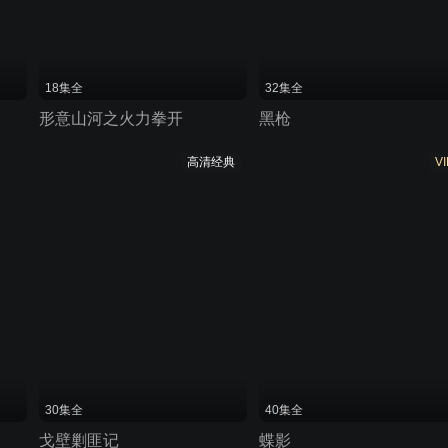
18集全
32集全
形意山河之火力拳开
黑枪
高清经典
VI
30集全
40集全
戈壁剿匪记
蝶影