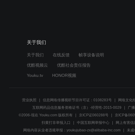
关于我们
关于我们
在线反馈
帧享设备说明
优酷视频云
优酷社会责任报告
Youku.tv
HONOR视频
营业执照
信息网络传播视听节目许可证：0108283号
网络文化经
互联网药品信息服务资格证书（京）-经营性-2015-0029
广播
©2006-现在 Youku.com 版权所有
京ICP证060288号
京ICP备060
扫黄打非举报入口
中国互联网举报中心
网上有害信
网络内容从业者违规举报：youkujubao-zx@alibaba-inc.com
未成年