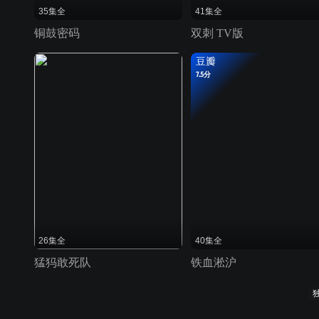
35集全
41集全
铜鼓密码
双刺 TV版
豆瓣
7.5分
26集全
40集全
猛犸敢死队
铁血淞沪