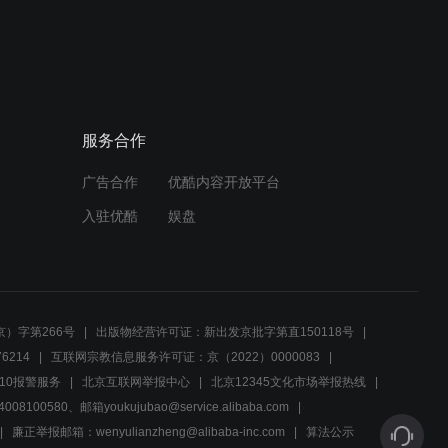
02:17
紧张局势下的误会，他急喊
开枪却被澄清是面粉
服务合作
00:44
广告合作
优酷内容开放平台
军座坚守战场，孤军奋战誓
死不退
入驻优酷
娱盘
00:57
战场上的士兵们如何在绝望
中逆袭取胜？
）字第266号
出版物经营许可证：新出发京批字第直150118号
6214
互联网宗教信息服务许可证：京（2022）0000083
02:41
10报警服务
北京互联网举报中心
北京12345文化市场举报热线
00580、邮箱youkujubao@service.alibaba.com
大雷决绝一战，姐妹温情共
渡难关
廉正举报邮箱：wenyulianzheng@alibaba-inc.com
算法公示