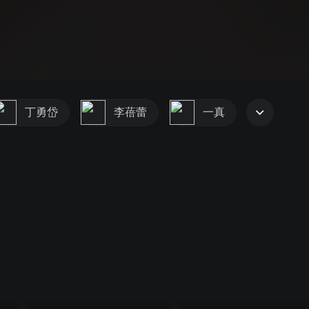
丁勇岱
李蓓蕾
一真