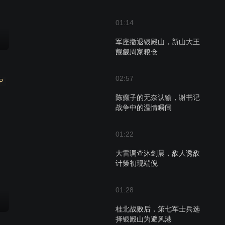
01:14
军座撤退银殿山，新山大王
觊觎周家粮仓
02:57
P
陈癫子的无奈认输，谢书记
战争中的温情瞬间
01:22
大雷调查沐剑晨，敌人诱敌
计策初现端倪
01:28
桂北战败后，第七军士兵选
择银殿山为避风港