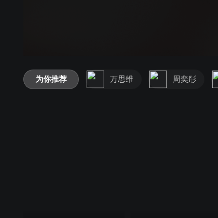
为你推荐
万思维
周奕彤