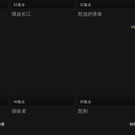
52集全
32集全
喋血长江
怒放的青春
VI
40集全
30集全
操纵者
怒刺
独播
独