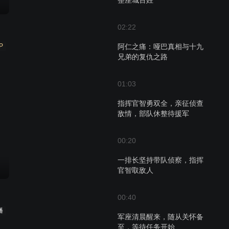
整座城百姓
02:22
P
阿仁之痛：哑巴真相与十九
兄弟的复仇之路
01:03
指挥官智勇双全，亲征侦查
敌情，部队休整待援军
00:20
一排长坚持带队侦察，指挥
官智取敌人
00:40
播
军座清晨醒来，随从关怀备
至，等待任务开始