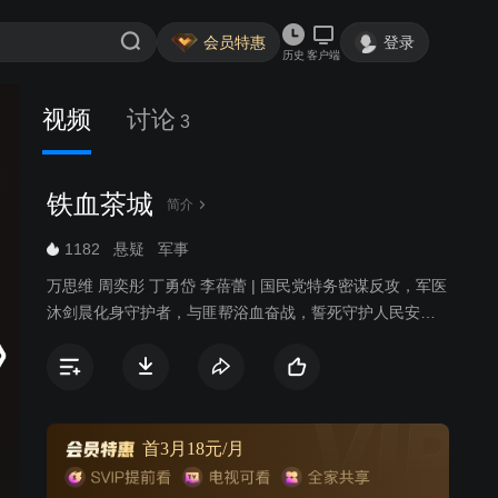
会员特惠
登录
历史
客户端
视频
讨论
3
铁血茶城
简介
1182
悬疑
军事
万思维 周奕彤 丁勇岱 李蓓蕾 | 国民党特务密谋反攻，军医
沐剑晨化身守护者，与匪帮浴血奋战，誓死守护人民安
全。
首3月18元/月