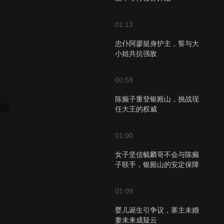
01:13
忠仆阿廖挺身护主，誓与大
小姐共抗强敌
00:59
陈癫子重登银殿山，挑战现
任大王的权威
01:00
女子坚信毓麟哥不会与陈癫
子联手，银殿山的安定保障
01:09
婴儿诞生引争议，寨主未婚
妻未来成疑云