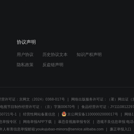
协议声明
用户协议
历史协议文本
知识产权声明
隐私政策
反盗链声明
营许可证：京网文（2024）0368-017号
网络出版服务许可证：（署）网出证（京
电视节目制作经营许可证：（京）字第00670号
食品经营许可证：JY1110812297
50721号-1
经营性网站备案信息
京公网安备11000002000017号
网络1
息举报专区
网络举报APP下载
暴恐音视频举报专区
违规不良信息举报:电话40081
人有害信息举报邮箱:youkujubao-minors@service.alibaba.com
廉正举报入口