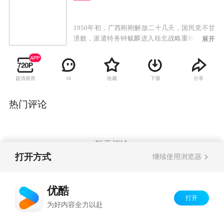
1950年初，广西刚刚解放二十几天，国民党不甘
溃败，派遣特务钟毓麟进入桂北战略重地茶城。
展开
钟毓麟在茶城联络国民党残部、大茶山中的悍
匪，以及潜伏在共产党内部的特务，准备攻打茶
城，妄想以茶城为根据地，指挥广西的反共势力
超清画质
收藏
下载
分享
16
重新夺回广西，全面反攻大陆。钟毓麟一伙匪徒
在茶城一带抢掠暗杀，残害无辜百姓，成了一伙
地地道道的政治土匪。中国人民解放军第四野战
热门评论
军四三四团八连随军军医沐剑晨阴差阳错成为钟
毓麟阴谋中一个替罪羊。作为一个坚定的共产主
义革命战士，沐剑晨没有屈服，为了茶城百姓的
安危、为了保卫新生人民政权的胜利果实，他不
暂无评论
顾个人安危，与钟毓麟匪帮展开了不屈不挠的战
打开方式
继续使用浏览器
斗。最终，沐剑晨在茶城县委的指挥下，配合解
放军飞行队将钟毓麟这一伙政治土匪一举歼灭。
Copyright©
2026
优酷 youku.com
版权所有
优酷
京ICP备06050721号-1
打开
为好内容全力以赴