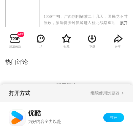
1950年初，广西刚刚解放二十几天，国民党不甘
溃败，派遣特务钟毓麟进入桂北战略重地茶城。
展开
钟毓麟在茶城联络国民党残部、大茶山中的悍
匪，以及潜伏在共产党内部的特务，准备攻打茶
城，妄想以茶城为根据地，指挥广西的反共势力
超清画质
收藏
下载
分享
17
重新夺回广西，全面反攻大陆。钟毓麟一伙匪徒
在茶城一带抢掠暗杀，残害无辜百姓，成了一伙
地地道道的政治土匪。中国人民解放军第四野战
热门评论
军四三四团八连随军军医沐剑晨阴差阳错成为钟
毓麟阴谋中一个替罪羊。作为一个坚定的共产主
义革命战士，沐剑晨没有屈服，为了茶城百姓的
安危、为了保卫新生人民政权的胜利果实，他不
暂无评论
顾个人安危，与钟毓麟匪帮展开了不屈不挠的战
打开方式
继续使用浏览器
斗。最终，沐剑晨在茶城县委的指挥下，配合解
放军飞行队将钟毓麟这一伙政治土匪一举歼灭。
Copyright©
2026
优酷 youku.com
版权所有
优酷
京ICP备06050721号-1
打开
为好内容全力以赴