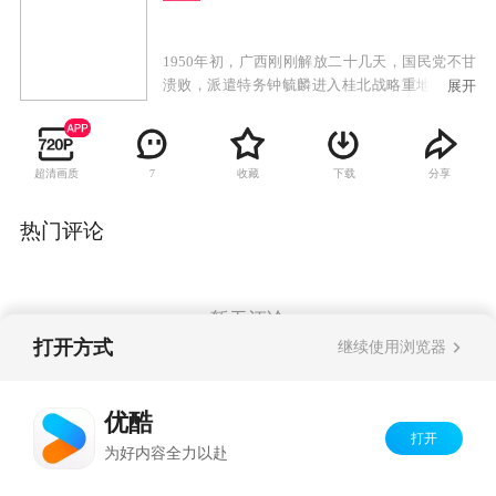
1950年初，广西刚刚解放二十几天，国民党不甘
溃败，派遣特务钟毓麟进入桂北战略重地茶城。
展开
钟毓麟在茶城联络国民党残部、大茶山中的悍
匪，以及潜伏在共产党内部的特务，准备攻打茶
城，妄想以茶城为根据地，指挥广西的反共势力
超清画质
收藏
下载
分享
7
重新夺回广西，全面反攻大陆。钟毓麟一伙匪徒
在茶城一带抢掠暗杀，残害无辜百姓，成了一伙
地地道道的政治土匪。中国人民解放军第四野战
热门评论
军四三四团八连随军军医沐剑晨阴差阳错成为钟
毓麟阴谋中一个替罪羊。作为一个坚定的共产主
义革命战士，沐剑晨没有屈服，为了茶城百姓的
安危、为了保卫新生人民政权的胜利果实，他不
暂无评论
顾个人安危，与钟毓麟匪帮展开了不屈不挠的战
打开方式
继续使用浏览器
斗。最终，沐剑晨在茶城县委的指挥下，配合解
放军飞行队将钟毓麟这一伙政治土匪一举歼灭。
Copyright©
2026
优酷 youku.com
版权所有
优酷
京ICP备06050721号-1
打开
为好内容全力以赴