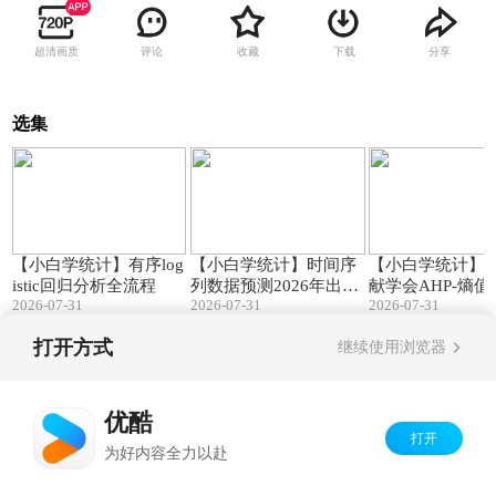
超清画质
评论
收藏
下载
分享
选集
16:41
07:09
【小白学统计】有序log
【小白学统计】时间序
【小白学统计】
istic回归分析全流程
列数据预测2026年出生
献学会AHP-熵
2026-07-31
2026-07-31
2026-07-31
人口为710万到723万
指标体系构建
打开方式
继续使用浏览器
Copyright©
2026
优酷 youku.com
版权所有
京ICP备06050721号-1
优酷
打开
为好内容全力以赴