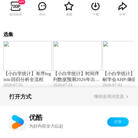
超清画质
评论
收藏
下载
分享
选集
16:41
07:09
【小白学统计】有序log
【小白学统计】时间序
【小白学统计】
istic回归分析全流程
列数据预测2026年出生
献学会AHP-熵
2026-07-31
2026-07-31
2026-07-31
人口为710万到723万
指标体系构建
打开方式
继续使用浏览器
Copyright©
2026
优酷 youku.com
版权所有
京ICP备06050721号-1
优酷
打开
为好内容全力以赴