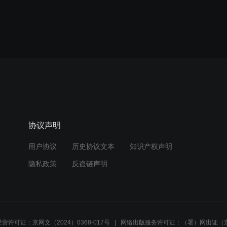
协议声明
用户协议
历史协议文本
知识产权声明
隐私政策
反盗链声明
营许可证：京网文（2024）0368-017号
网络出版服务许可证：（署）网出证（京