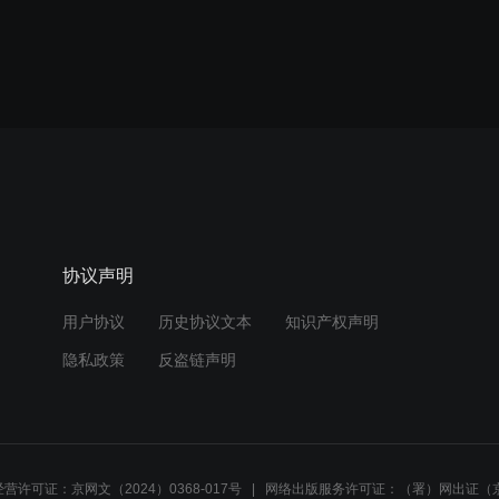
协议声明
用户协议
历史协议文本
知识产权声明
隐私政策
反盗链声明
营许可证：京网文（2024）0368-017号
网络出版服务许可证：（署）网出证（京