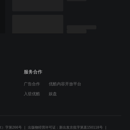
服务合作
广告合作
优酷内容开放平台
入驻优酷
娱盘
）字第266号
出版物经营许可证：新出发京批字第直150118号