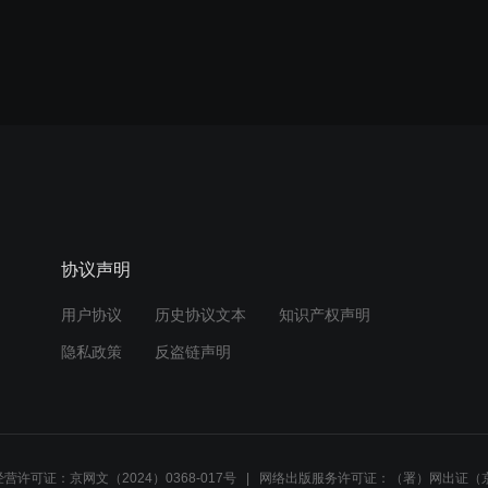
协议声明
用户协议
历史协议文本
知识产权声明
隐私政策
反盗链声明
营许可证：京网文（2024）0368-017号
网络出版服务许可证：（署）网出证（京