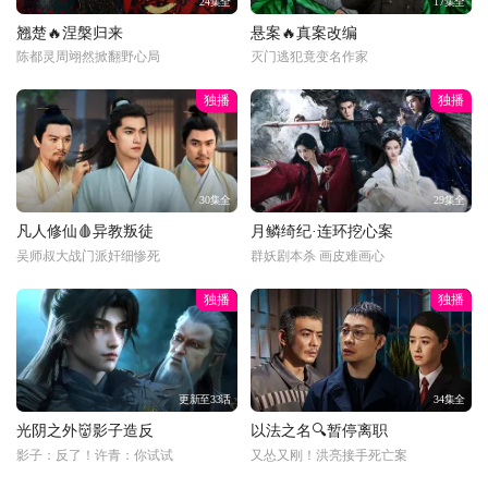
24集全
17集全
翘楚🔥涅槃归来
悬案🔥真案改编
陈都灵周翊然掀翻野心局
灭门逃犯竟变名作家
独播
独播
30集全
29集全
凡人修仙🩸异教叛徒
月鳞绮纪·连环挖心案
吴师叔大战门派奸细惨死
群妖剧本杀 画皮难画心
独播
独播
更新至33话
34集全
光阴之外👹影子造反
以法之名🔍暂停离职
影子：反了！许青：你试试
又怂又刚！洪亮接手死亡案