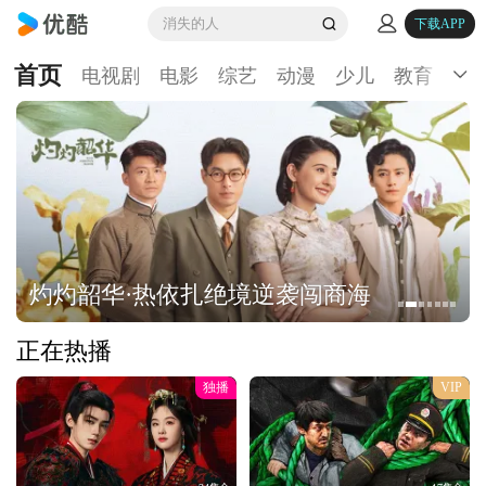
消失的人
下载APP
首页
电视剧
电影
综艺
动漫
少儿
教育
生
灼灼韶华·热依扎绝境逆袭闯商海
正在热播
独播
VIP