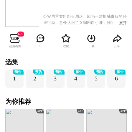
公安局重案组组长周远，因为一次抓捕毒贩的卧
底行动，意外认识了女编剧白小鹿，她的冒失差
展开
点导致行动失败。陆浩从一个高校的毕业生主动
调入重案组，渴望成为一个优秀的警察，却在过
程中和周远的“家长式”管理进行了一次次碰撞。
超清画质
收藏
下载
分享
81
周远与前女友林瑶的感情破裂而阴差阳错地搬入
了白小鹿的家中，开始了这对欢喜冤家浪漫满屋
式的同居生活。与此同时，白小鹿的好友，御姐
选集
袁明清在相处中，渐渐被陆浩这个单纯真挚的男
预告
预告
预告
预告
预告
预告
孩打动。伴随着案情的发展，两对情侣互相影
1
2
3
4
5
6
响，互相成长，互相懂得了原来对方才是自己一
直在等的那个答案。
为你推荐
APP
APP
APP