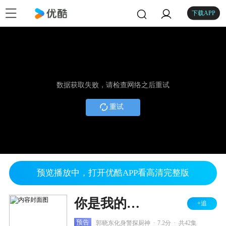
下载APP
数据获取失败，请检查网络之后重试
重试
预览播放中，打开优酷APP看高清完整版
你是我的答案 TV版
+追
.
.
预告
郭晓东化身警探厨神
7.2分
共42集