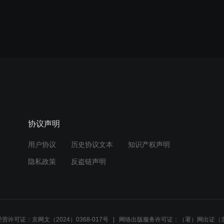
协议声明
用户协议
历史协议文本
知识产权声明
隐私政策
反盗链声明
营许可证：京网文（2024）0368-017号
网络出版服务许可证：（署）网出证（京