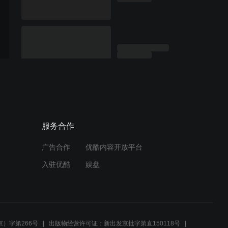
服务合作
广告合作
优酷内容开放平台
入驻优酷
娱盘
）字第266号
出版物经营许可证：新出发京批字第直150118号