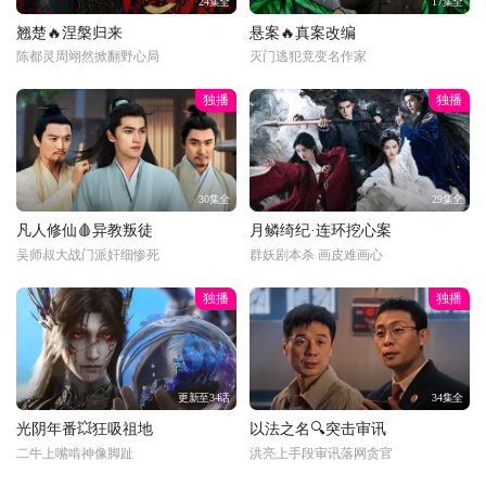
24集全
17集全
翘楚🔥涅槃归来
悬案🔥真案改编
陈都灵周翊然掀翻野心局
灭门逃犯竟变名作家
独播
独播
30集全
29集全
凡人修仙🩸异教叛徒
月鳞绮纪·连环挖心案
吴师叔大战门派奸细惨死
群妖剧本杀 画皮难画心
独播
独播
更新至34话
34集全
光阴年番💥狂吸祖地
以法之名🔍突击审讯
二牛上嘴啃神像脚趾
洪亮上手段审讯落网贪官