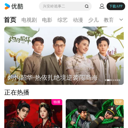
兴安岭诡事二
下载APP
首页
电视剧
电影
综艺
动漫
少儿
教育
生
灼灼韶华·热依扎绝境逆袭闯商海
正在热播
独播
VIP