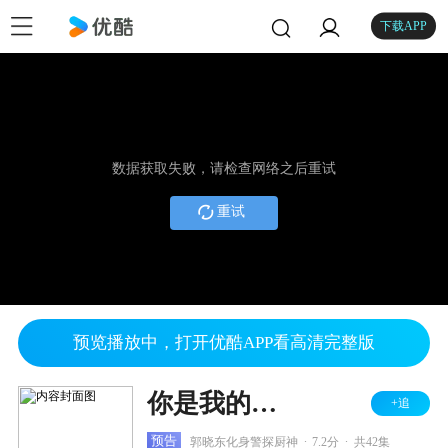
下载APP
数据获取失败，请检查网络之后重试
重试
预览播放中，打开优酷APP看高清完整版
你是我的答案 TV版
+追
.
.
预告
郭晓东化身警探厨神
7.2分
共42集