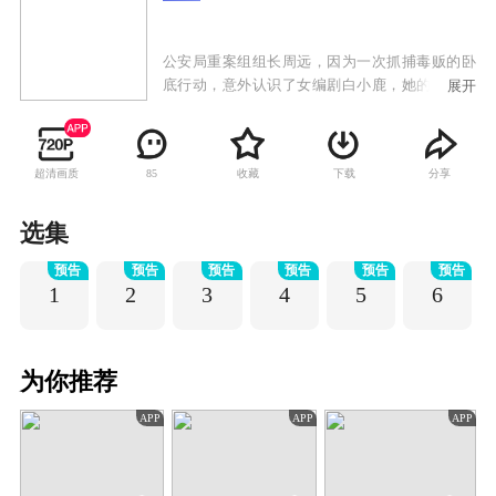
公安局重案组组长周远，因为一次抓捕毒贩的卧
底行动，意外认识了女编剧白小鹿，她的冒失差
展开
点导致行动失败。陆浩从一个高校的毕业生主动
调入重案组，渴望成为一个优秀的警察，却在过
程中和周远的“家长式”管理进行了一次次碰撞。
超清画质
收藏
下载
分享
85
周远与前女友林瑶的感情破裂而阴差阳错地搬入
了白小鹿的家中，开始了这对欢喜冤家浪漫满屋
式的同居生活。与此同时，白小鹿的好友，御姐
选集
袁明清在相处中，渐渐被陆浩这个单纯真挚的男
预告
预告
预告
预告
预告
预告
孩打动。伴随着案情的发展，两对情侣互相影
1
2
3
4
5
6
响，互相成长，互相懂得了原来对方才是自己一
直在等的那个答案。
为你推荐
APP
APP
APP