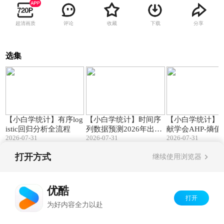
超清画质
评论
收藏
下载
分享
选集
16:41
07:09
【小白学统计】有序log
【小白学统计】时间序
【小白学统计】
istic回归分析全流程
列数据预测2026年出生
献学会AHP-熵
2026-07-31
2026-07-31
2026-07-31
人口为710万到723万
指标体系构建
打开方式
继续使用浏览器
Copyright©
2026
优酷 youku.com
版权所有
京ICP备06050721号-1
优酷
打开
为好内容全力以赴