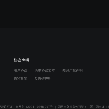
协议声明
用户协议
历史协议文本
知识产权声明
隐私政策
反盗链声明
营许可证：京网文（2024）0368-017号
网络出版服务许可证：（署）网出证（京