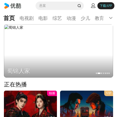
悬案
下载APP
首页
电视剧
电影
综艺
动漫
少儿
教育
生
蜀锦人家
正在热播
独播
VIP