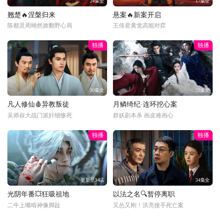
24集全
17集全
翘楚🔥涅槃归来
悬案🔥新案开启
陈都灵周翊然掀翻野心局
王传君黄觉高能对弈
独播
独播
30集全
29集全
凡人修仙🩸异教叛徒
月鳞绮纪·连环挖心案
吴师叔大战门派奸细惨死
群妖剧本杀 画皮难画心
独播
独播
更新至34话
34集全
光阴年番💥狂吸祖地
以法之名🔍暂停离职
二牛上嘴啃神像脚趾
又怂又刚！洪亮接手死亡案