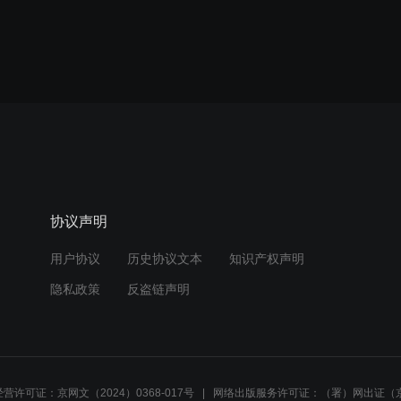
协议声明
用户协议
历史协议文本
知识产权声明
隐私政策
反盗链声明
营许可证：京网文（2024）0368-017号
网络出版服务许可证：（署）网出证（京