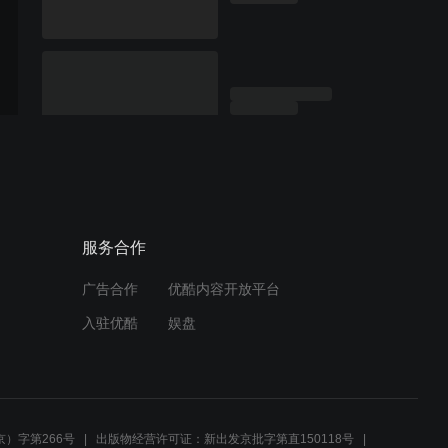
服务合作
广告合作
优酷内容开放平台
入驻优酷
娱盘
）字第266号
出版物经营许可证：新出发京批字第直150118号