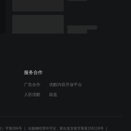
服务合作
广告合作
优酷内容开放平台
入驻优酷
娱盘
）字第266号
出版物经营许可证：新出发京批字第直150118号