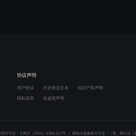
协议声明
用户协议
历史协议文本
知识产权声明
隐私政策
反盗链声明
营许可证：京网文（2024）0368-017号
网络出版服务许可证：（署）网出证（京