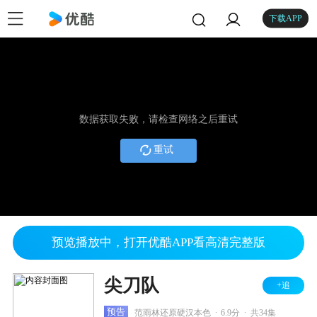
下载APP
数据获取失败，请检查网络之后重试
重试
预览播放中，打开优酷APP看高清完整版
尖刀队
+追
.
.
预告
范雨林还原硬汉本色
6.9分
共34集