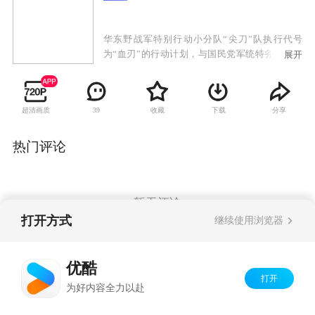
华东野战军特别行动小分队“尖刀”队执行代号
为“血刃”的行动计划，与国民党军统特务展开的
展开
复杂激烈的斗争。我党地下交通员池亮不惜牺牲
生命从南京国防部夺取一份名为“玉碎”的重要情
报，然而破译出来的情报却是假的，尖刀队长耿
超清画质
收藏
下载
分享
39
得胜也因此被怀疑为内奸。为了洗雪冤屈，被审
查中的耿得胜劫持了特别调查小组负责人姜菊
花，前往南京追查真相。尖刀队故布疑阵，成功
热门评论
揪出假冒破译专家的敌特，解除了对耿得胜的怀
疑。耿得胜与尖刀队在南京会和，准备抢夺真正
的密钥，却发现落入了敌人新的陷阱。在行动
中，队长许铭战死，飞剑队的行动完全被敌人掌
暂无评论
控。
打开方式
继续使用浏览器
Copyright©
2026
优酷 youku.com
版权所有
优酷
京ICP备06050721号-1
打开
为好内容全力以赴