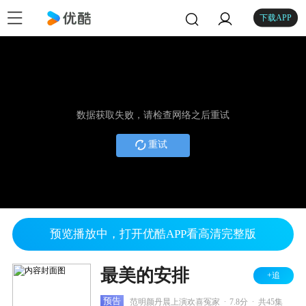
下载APP
数据获取失败，请检查网络之后重试
重试
预览播放中，打开优酷APP看高清完整版
最美的安排
+追
.
.
预告
范明颜丹晨上演欢喜冤家
7.8分
共45集