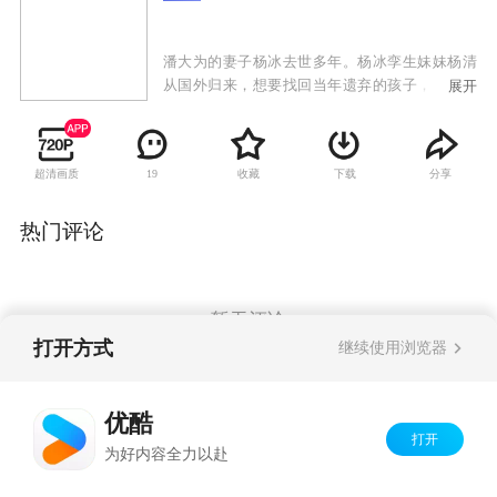
潘大为的妻子杨冰去世多年。杨冰孪生妹妹杨清
从国外归来，想要找回当年遗弃的孩子，而这个
展开
孩子就是潘大为的女儿潘朵啦。潘大为不许杨清
告诉孩子真相，杨清便以二姨的身份跟潘朵啦建
立了深厚的感情。杨清想偷偷带潘朵啦出国，被
超清画质
收藏
下载
分享
19
潘朵啦发现真相，与杨清断绝关系。杨清为了得
到潘朵啦的原谅，决定跟潘大为结婚，遭到潘朵
啦和家人反对。杨清失落，准备离开。潘大为让
热门评论
女儿看了杨清为潘朵啦准备的一切，潘朵啦体会
到母爱，母女相认。岳母张翠兰记恨杨清当年抛
家弃子，不认杨清。潘大为让杨清装扮成杨冰的
模样，向张翠兰认错悔过，张翠兰原谅杨清。杨
暂无评论
清对潘大为好感倍增，建立了恋爱关系。潘朵啦
打开方式
继续使用浏览器
的生父温一虎出现，要夺回杨清和潘朵啦，杨清
摇摆不定，潘大为揭穿温一虎的阴谋，最终与杨
Copyright©
2026
优酷 youku.com
版权所有
清走到了一起。
优酷
京ICP备06050721号-1
打开
为好内容全力以赴