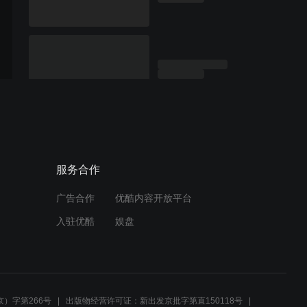
服务合作
广告合作
优酷内容开放平台
入驻优酷
娱盘
）字第266号
出版物经营许可证：新出发京批字第直150118号