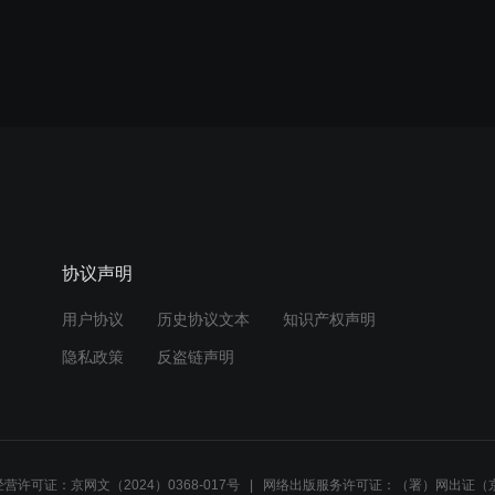
协议声明
用户协议
历史协议文本
知识产权声明
隐私政策
反盗链声明
营许可证：京网文（2024）0368-017号
网络出版服务许可证：（署）网出证（京