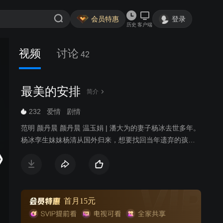
会员特惠
登录
历史
客户端
视频
讨论
42
最美的安排
简介
232
爱情
剧情
范明 颜丹晨 颜丹晨 温玉娟 | 潘大为的妻子杨冰去世多年。
杨冰孪生妹妹杨清从国外归来，想要找回当年遗弃的孩
子，而这个孩子就是潘大为的女儿潘朵啦。潘大为不许杨
清告诉孩子真相，杨清便以二姨的身份跟潘朵啦建立了深
厚的感情。杨清想偷偷带潘朵啦出国，被潘朵啦发现真
相，与杨清断绝关系。杨清为了得到潘朵啦的原谅，决定
跟潘大为结婚，遭到潘朵啦和家人反对。杨清失落，准备
首月15元
离开。潘大为让女儿看了杨清为潘朵啦准备的一切，潘朵