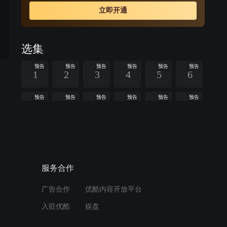
啦体会到母爱，母女相认。岳母张翠兰记恨杨清当年抛家
立即开通
弃子，不认杨清。潘大为让杨清装扮成杨冰的模样，向张
翠兰认错悔过，张翠兰原谅杨清。杨清对潘大为好感倍
增，建立了恋爱关系。潘朵啦的生父温一虎出现，要夺回
选集
杨清和潘朵啦，杨清摇摆不定，潘大为揭穿温一虎的阴
谋，最终与杨清走到了一起。
预告
预告
预告
预告
预告
预告
1
2
3
4
5
6
预告
预告
预告
预告
预告
预告
7
8
9
10
11
12
预告
预告
预告
预告
预告
预告
13
14
15
16
17
18
查看全部
服务合作
广告合作
优酷内容开放平台
周边视频
入驻优酷
娱盘
丈夫正甜蜜的跟女孩求婚，